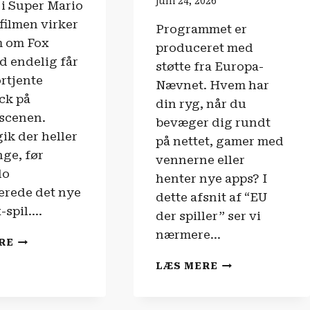
juni 24, 2026
 i Super Mario
filmen virker
Programmet er
m om Fox
produceret med
 endelig får
støtte fra Europa-
ortjente
Nævnet. Hvem har
ck på
din ryg, når du
scenen.
bevæger dig rundt
ik der heller
på nettet, gamer med
nge, før
vennerne eller
do
henter nye apps? I
rede det nye
dette afsnit af “EU
-spil….
der spiller” ser vi
nærmere…
ANMELDELSE
RE
|
EU
LÆS MERE
STAR
DER
FOX
SPILLER
(2026)
|