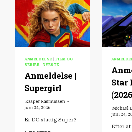
HYGGE!”
|
INTERVIEW
ANMELDELSE
|
FILM OG
ANMELDE
SERIER
|
NYESTE
Anme
Anmeldelse |
Star
Supergirl
(2026
Kasper Rasmussen
juni 24, 2026
Michael 
juni 24, 2
Er DC stadig Super?
Efter at
ANMELDELSE