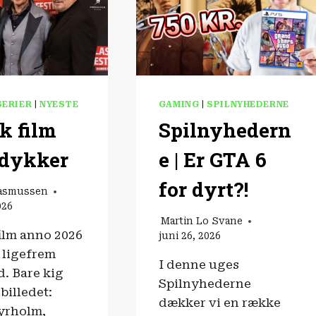
SERIER
|
NYESTE
GAMING
|
SPILNYHEDERNE
k film
Spilnyhedern
tdykker
e | Er GTA 6
for dyrt?!
Rasmussen
026
Martin Lo Svane
ilm anno 2026
juni 26, 2026
 ligefrem
I denne uges
d. Bare kig
Spilnyhederne
billedet:
dækker vi en række
yrholm,