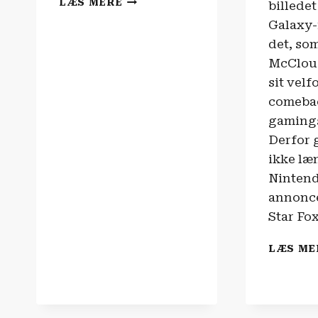
LÆS MERE
billedet
|
Galaxy-
SUPERGIRL
det, so
McCloud
sit velf
comeba
gaming
Derfor g
ikke læ
Ninten
annonce
Star Fox
LÆS ME