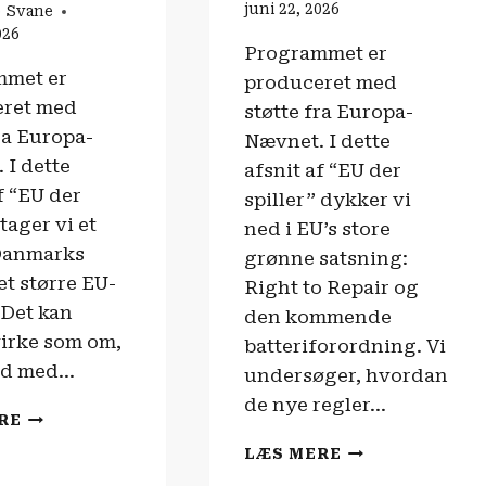
juni 22, 2026
o Svane
026
Programmet er
mmet er
produceret med
eret med
støtte fra Europa-
ra Europa-
Nævnet. I dette
 I dette
afsnit af “EU der
f “EU der
spiller” dykker vi
 tager vi et
ned i EU’s store
Danmarks
grønne satsning:
det større EU-
Right to Repair og
 Det kan
den kommende
irke som om,
batteriforordning. Vi
and med…
undersøger, hvordan
de nye regler…
EU
RE
DER
EU
LÆS MERE
SPILLER
DER
|