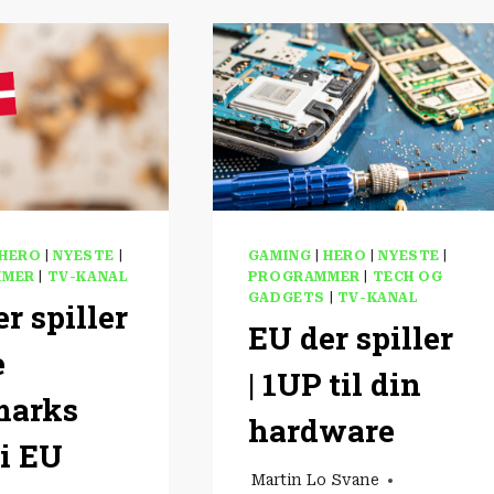
EU
ER
DIN
DIGITALE
SUPPORT
HERO
|
NYESTE
|
GAMING
|
HERO
|
NYESTE
|
MMER
|
TV-KANAL
PROGRAMMER
|
TECH OG
GADGETS
|
TV-KANAL
r spiller
EU der spiller
e
| 1UP til din
marks
hardware
 i EU
Martin Lo Svane