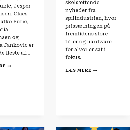
skelsættende
ukic, Jesper
nyheder fra
nsen, Claes
spilindustrien, hvor
latko Buric,
prissætningen på
ria
fremtidens store
nsen og
titler og hardware
a Jankovic er
for alvor er sat i
e fleste af…
fokus.
DANSK
RE
SPILNYHEDERN
LÆS MERE
FILM
|
STYRTDYKKER
ER
GTA
6
FOR
DYRT?!