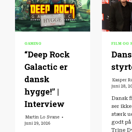
GAMING
FILM OG 
“Deep Rock
Dans
Galactic er
styr
dansk
Kasper 
juni 28, 2
hygge!” |
Dansk f
Interview
ser ikke
stærk u
Martin Lo Svane
godt på 
juni 29, 2026
Trine D