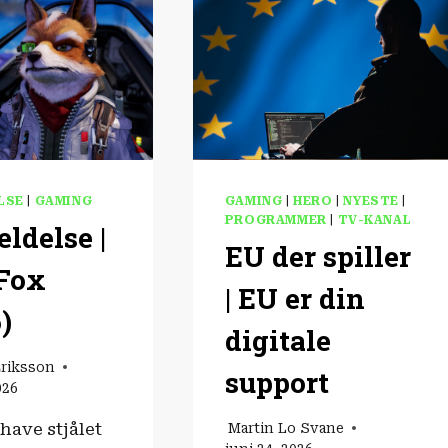
LSE
|
GAMING
GAMING
|
HERO
|
NYESTE
|
PROGRAMMER
|
TV-KANAL
ldelse |
EU der spiller
 Fox
| EU er din
)
digitale
Eriksson
support
026
 have stjålet
Martin Lo Svane