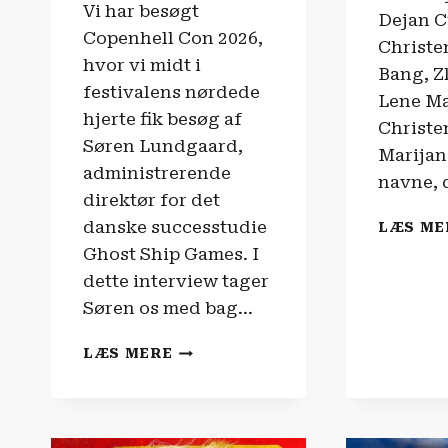
Vi har besøgt
Dejan C
Copenhell Con 2026,
Christe
hvor vi midt i
Bang, Z
festivalens nørdede
Lene Ma
hjerte fik besøg af
Christe
Søren Lundgaard,
Marijan
administrerende
navne, d
direktør for det
danske successtudie
LÆS ME
Ghost Ship Games. I
dette interview tager
Søren os med bag…
“DEEP
LÆS MERE
ROCK
GALACTIC
ER
DANSK