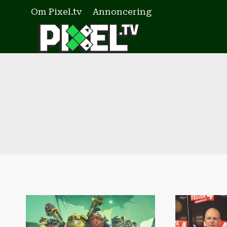
Fortsæt
Om Pixel.tv
Annoncering
til
indhold