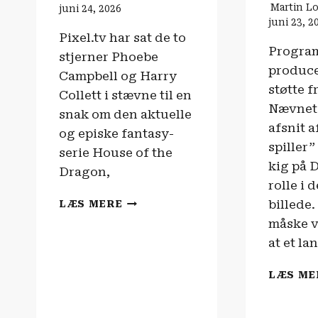
Martin L
juni 24, 2026
juni 23, 2
Pixel.tv har sat de to
Progra
stjerner Phoebe
produc
Campbell og Harry
støtte f
Collett i stævne til en
Nævnet.
snak om den aktuelle
afsnit a
og episke fantasy-
spiller”
serie House of the
kig på 
Dragon,
rolle i 
HOUSE
billede.
LÆS MERE
OF
måske v
THE
at et l
DRAGON
–
NU
LÆS ME
MED
FLERE