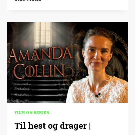
|
EA
SPORTS
FC
27
FILM OG SERIER
Til hest og drager |