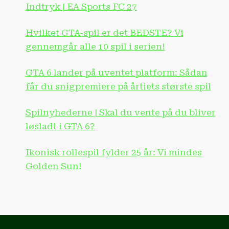
Indtryk | EA Sports FC 27
Hvilket GTA-spil er det BEDSTE? Vi
gennemgår alle 10 spil i serien!
GTA 6 lander på uventet platform: Sådan
får du snigpremiere på årtiets største spil
Spilnyhederne | Skal du vente på du bliver
løsladt i GTA 6?
Ikonisk rollespil fylder 25 år: Vi mindes
Golden Sun!