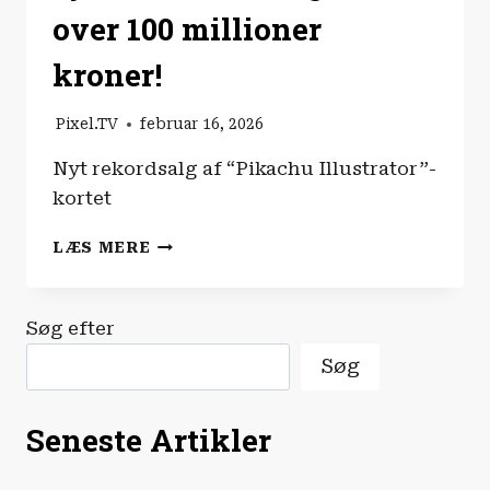
over 100 millioner
kroner!
Pixel.TV
februar 16, 2026
Nyt rekordsalg af “Pikachu Illustrator”-
kortet
POKÉMON-
LÆS MERE
VANVID:
SJÆLDENT
KORT
Søg efter
SOLGT
FOR
Søg
OVER
100
MILLIONER
Seneste Artikler
KRONER!