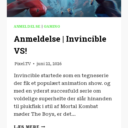
ANMELDELSE
|
GAMING
Anmeldelse | Invincible
VS!
Pixel.TV
juni 22, 2026
Invincible startede som en tegneserie
der fik et populært animation show. og
med en yderst succesfuld serie om
voldelige superhelte der slår hinanden
til plukfisk i stil af Mortal Kombat
møder The Boys, er det…
ANMELDELSE
LÆS MERE