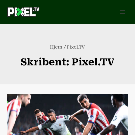
Fortsæt
til
indhold
Hjem
/
Pixel.TV
Skribent: Pixel.TV