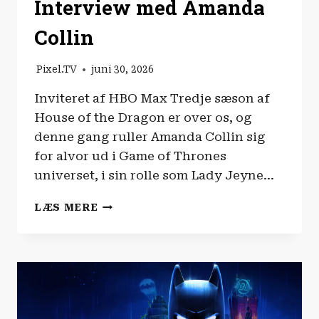
Interview med Amanda
Collin
Pixel.TV
juni 30, 2026
Inviteret af HBO Max Tredje sæson af
House of the Dragon er over os, og
denne gang ruller Amanda Collin sig
for alvor ud i Game of Thrones
universet, i sin rolle som Lady Jeyne…
TIL
LÆS MERE
HEST
OG
DRAGER
|
INTERVIEW
MED
AMANDA