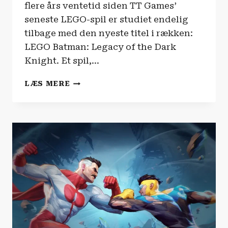
flere års ventetid siden TT Games’
seneste LEGO-spil er studiet endelig
tilbage med den nyeste titel i rækken:
LEGO Batman: Legacy of the Dark
Knight. Et spil,…
ANMELDELSE
LÆS MERE
|
LEGO
BATMAN:
LEGACY
OF
THE
DARK
KNIGHT