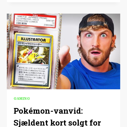
AWARDS
VENDER
RETUR
TIL
HERNING
GAMING
Pokémon-vanvid:
Sjældent kort solgt for