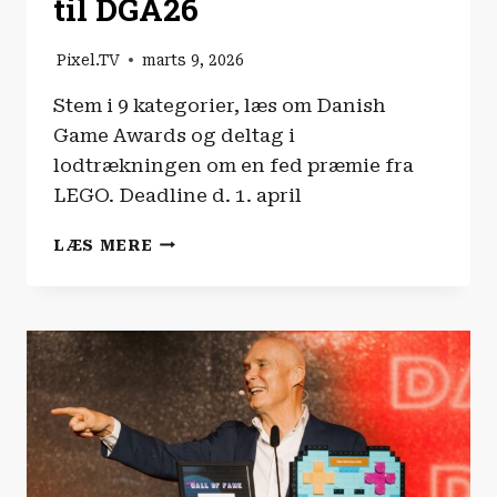
til DGA26
Pixel.TV
marts 9, 2026
Stem i 9 kategorier, læs om Danish
Game Awards og deltag i
lodtrækningen om en fed præmie fra
LEGO. Deadline d. 1. april
NOMINÉR
LÆS MERE
DINE
FAVORITTER
TIL
DGA26