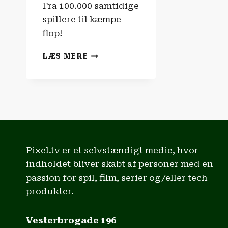
Fra 100.000 samtidige
spillere til kæmpe-
flop!
SPILNYHEDERNE
LÆS MERE
|
HIGHGUARD
HAR
MISTET
95%
AF
SINE
SPILLERE!
Pixel.tv er et selvstændigt medie, hvor
indholdet bliver skabt af personer med en
passion for spil, film, serier og/eller tech
produkter.
Vesterbrogade 196