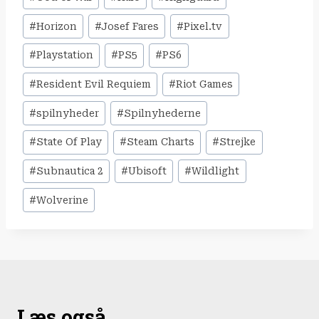
#
Horizon
#
Josef Fares
#
Pixel.tv
#
Playstation
#
PS5
#
PS6
#
Resident Evil Requiem
#
Riot Games
#
spilnyheder
#
Spilnyhederne
#
State Of Play
#
Steam Charts
#
Strejke
#
Subnautica 2
#
Ubisoft
#
Wildlight
#
Wolverine
Læs også