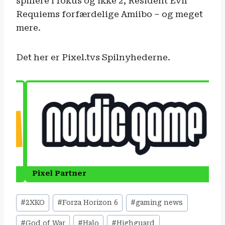
spillere i fokus og ikke 2, Resident Evil
Requiems forfærdelige Amiibo – og meget
mere.
Det her er Pixel.tvs Spilnyhederne.
Indlæg-
#
2XKO
#
Forza Horizon 6
#
gaming news
tags:
#
God of War
#
Halo
#
Highguard