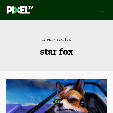
Fortsæt
til
indhold
Hjem
/
star fox
star fox