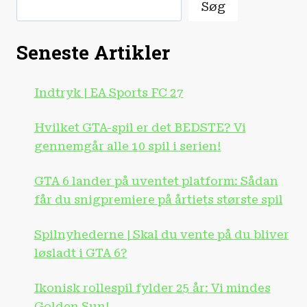
DET
Søg
DYRESTE
UNDERHOLDNINGSPRODUKT
NOGENSINDE!
Seneste Artikler
Indtryk | EA Sports FC 27
Hvilket GTA-spil er det BEDSTE? Vi
gennemgår alle 10 spil i serien!
GTA 6 lander på uventet platform: Sådan
får du snigpremiere på årtiets største spil
Spilnyhederne | Skal du vente på du bliver
løsladt i GTA 6?
Ikonisk rollespil fylder 25 år: Vi mindes
Golden Sun!