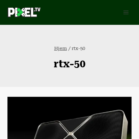
Fortsæt
til
indhold
Hjem
/
rtx-50
rtx-50