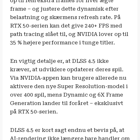
op til fem ekstra frames for hver ægte
frame – og justere dette dynamisk efter
belastning og skærmens refresh rate. På
RTX 50-serien kan det give 240+ FPS med
path tracing slået til, og NVIDIA lover op til
35 % højere performance i tunge titler.
En vigtig detalje er, at DLSS 4.5 ikke
kræver, at udviklere opdaterer deres spil.
Via NVIDIA-appen kan brugere allerede nu
aktivere den nye Super Resolution-model i
over 400 spil, mens Dynamic og 6X Frame
Generation lander til foråret – eksklusivt
på RTX 50-serien.
DLSS 4.5 er kort sagt endnu et bevis på, at
AI-rendering ikke længere bare handler om