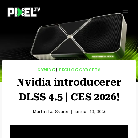
Fortsæt
til
indhold
GAMING
|
TECH OG GADGETS
Nvidia introducerer
DLSS 4.5 | CES 2026!
Martin Lo Svane
januar 12, 2026