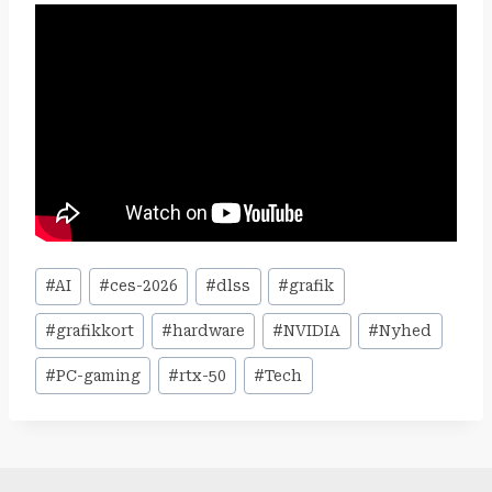
Indlæg-
#
AI
#
ces-2026
#
dlss
#
grafik
tags:
#
grafikkort
#
hardware
#
NVIDIA
#
Nyhed
#
PC-gaming
#
rtx-50
#
Tech