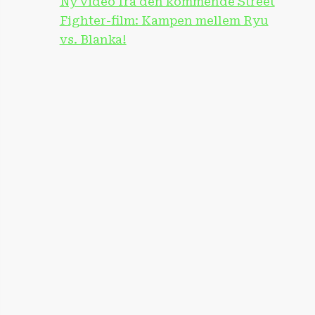
Ny video fra den kommende Street
Fighter-film: Kampen mellem Ryu
vs. Blanka!
E
NGSPRODUKT