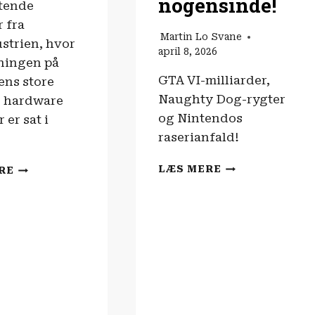
nogensinde!
tende
 fra
Martin Lo Svane
ustrien, hvor
april 8, 2026
ningen på
GTA VI-milliarder,
ens store
Naughty Dog-rygter
og hardware
og Nintendos
 er sat i
raserianfald!
SPILNYHEDERN
SPILNYHEDERNE
LÆS MERE
RE
|
|
GTA
ER
6
GTA
BLIVER
6
DET
FOR
DYRESTE
DYRT?!
UNDERHOLDNI
NOGENSINDE!