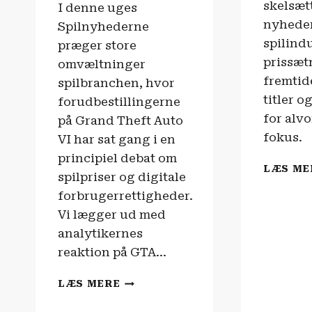
skelsæt
I denne uges
nyheder
Spilnyhederne
spilind
præger store
prissæt
omvæltninger
fremtid
spilbranchen, hvor
titler 
forudbestillingerne
for alvor
på Grand Theft Auto
fokus.
VI har sat gang i en
principiel debat om
LÆS ME
spilpriser og digitale
forbrugerrettigheder.
Vi lægger ud med
analytikernes
reaktion på GTA…
SPILNYHEDERNE
LÆS MERE
|
PLAYSTATION