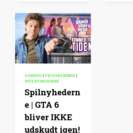
DRÆBER
FYSISKE
SPIL!
GAMING
|
PROGRAMMER
|
SPILNYHEDERNE
Spilnyhedern
e | GTA 6
bliver IKKE
udskudt igen!