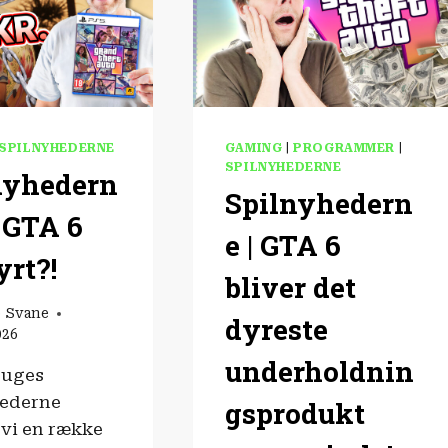
SPILNYHEDERNE
GAMING
|
PROGRAMMER
|
SPILNYHEDERNE
nyhedern
Spilnyhedern
r GTA 6
e | GTA 6
yrt?!
bliver det
o Svane
dyreste
026
underholdnin
 uges
hederne
gsprodukt
vi en række