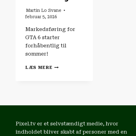
Martin Lo Svane
februar 5, 2026
Markedsføring for
GTA 6 starter
forhåbentlig til
sommer!
SPILNYHEDERNE
LÆS MERE
|
GTA
6
BLIVER
IKKE
UDSKUDT
IGEN!
Pixel.tv er et selvstændigt medie, hvor
indholdet bliver skabt af personer med en