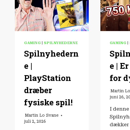
GAMING
|
SPILNYHEDERNE
GAMING
|
Spilnyhedern
Spil
e |
e | E
PlayStation
for d
dræber
Martin L
juni 26, 2
fysiske spil!
I denne
Martin Lo Svane
Spilny
juli 2, 2026
dækker 