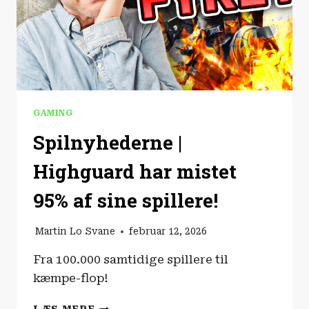
GAMING
Spilnyhederne |
Highguard har mistet
95% af sine spillere!
Martin Lo Svane
februar 12, 2026
Fra 100.000 samtidige spillere til
kæmpe-flop!
SPILNYHEDERNE