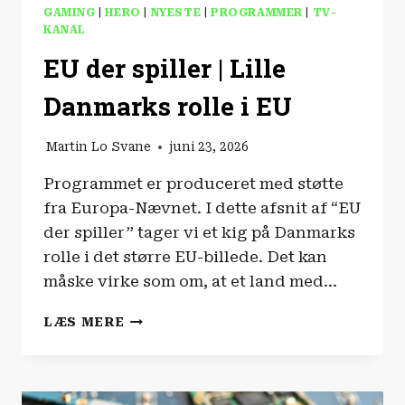
GAMING
|
HERO
|
NYESTE
|
PROGRAMMER
|
TV-
KANAL
EU der spiller | Lille
Danmarks rolle i EU
Martin Lo Svane
juni 23, 2026
Programmet er produceret med støtte
fra Europa-Nævnet. I dette afsnit af “EU
der spiller” tager vi et kig på Danmarks
rolle i det større EU-billede. Det kan
måske virke som om, at et land med…
EU
LÆS MERE
DER
SPILLER
|
LILLE