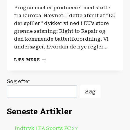
Programmet er produceret med støtte
fra Europa-Nævnet. I dette afsnit af “EU
der spiller” dykker vi ned i EU’s store
grønne satsning: Right to Repair og
den kommende batteriforordning. Vi
undersøger, hvordan de nye regler…
EU
LÆS MERE
DER
SPILLER
|
Søg efter
1UP
TIL
Søg
DIN
HARDWARE
Seneste Artikler
Indtryk | EA Sports FC 27