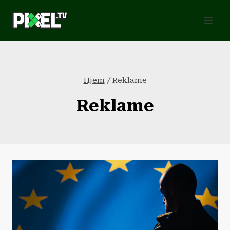
Fortsæt
til
indhold
Hjem
/
Reklame
Reklame