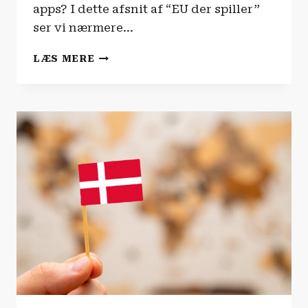
apps? I dette afsnit af “EU der spiller”
ser vi nærmere…
EU
LÆS MERE
DER
SPILLER
|
EU
ER
DIN
DIGITALE
SUPPORT