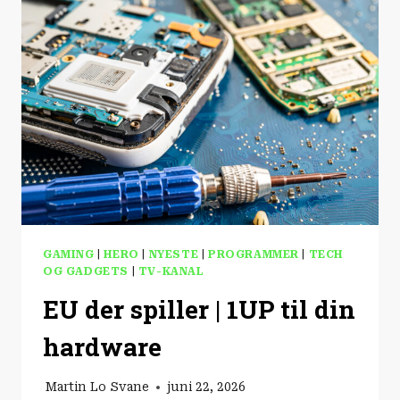
DANMARKS
ROLLE
I
EU
GAMING
|
HERO
|
NYESTE
|
PROGRAMMER
|
TECH
OG GADGETS
|
TV-KANAL
EU der spiller | 1UP til din
hardware
Martin Lo Svane
juni 22, 2026