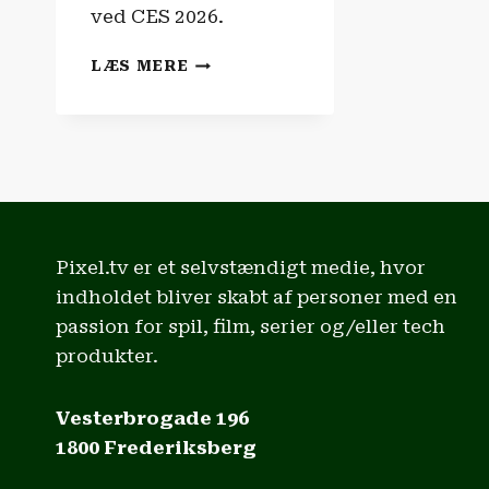
ved CES 2026.
NVIDIA
LÆS MERE
INTRODUCERER
DLSS
4.5
|
CES
2026!
Pixel.tv er et selvstændigt medie, hvor
indholdet bliver skabt af personer med en
passion for spil, film, serier og/eller tech
produkter.
Vesterbrogade 196
1800 Frederiksberg