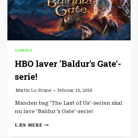
GAMING
HBO laver ‘Baldur’s Gate’-
serie!
Martin Lo Svane
februar 10, 2026
Manden bag ‘The Last of Us’-serien skal
nu lave ‘Baldur’s Gate’-serie!
HBO
LÆS MERE
LAVER
‘BALDUR’S