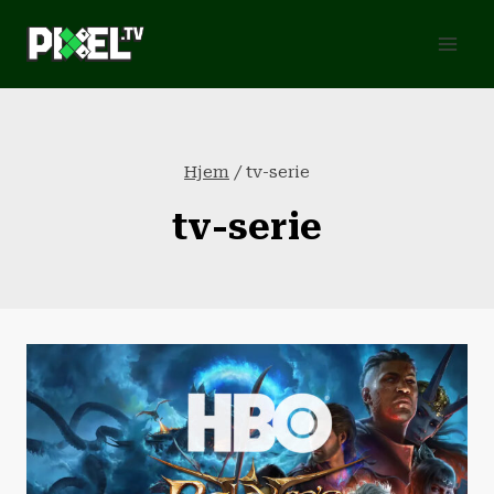
Fortsæt
til
indhold
Hjem
/
tv-serie
tv-serie