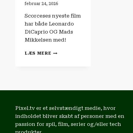
februar 24, 2026
Scorceses nyeste film
har både Leonardo
DiCaprio OG Mads
Mikkelsen med!
FILM-
LÆS MERE
OG
SERIENYHEDERNE
|
MADS
MIKKELSEN
LANDER
KÆMPE
ROLLE!
Pixel.tv er et selvstændigt medie, hvor
indholdet bliver skabt af personer med en
passion for spil, film, serier og/eller tech
produkter.