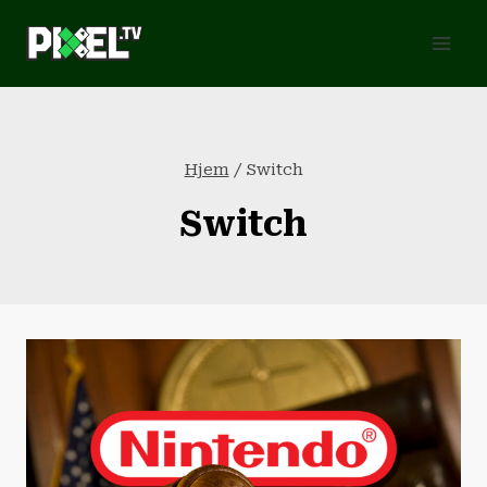
Fortsæt
til
indhold
Hjem
/
Switch
Switch