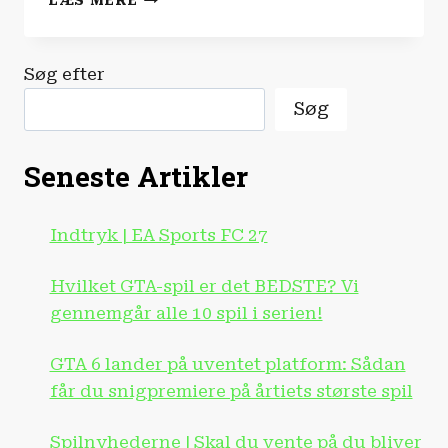
LÆS MERE
FØRSTE
ULTRALYDS
KNIV
Søg efter
TIL
HJEMMEBRUG
Søg
|
CES
2026
Seneste Artikler
Indtryk | EA Sports FC 27
Hvilket GTA-spil er det BEDSTE? Vi
gennemgår alle 10 spil i serien!
GTA 6 lander på uventet platform: Sådan
får du snigpremiere på årtiets største spil
Spilnyhederne | Skal du vente på du bliver