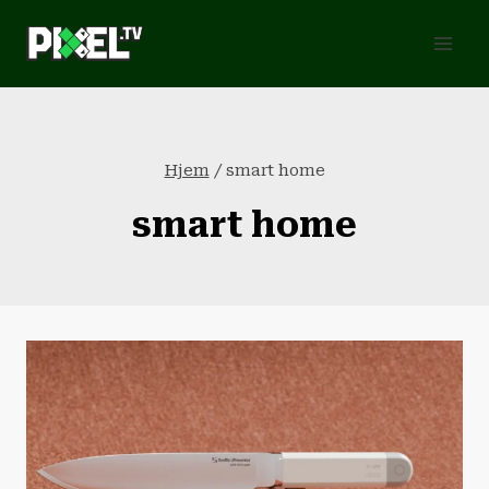
Fortsæt
til
indhold
Hjem
/
smart home
smart home