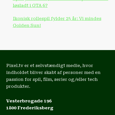
løsladt i GTA 6?
Ikonisk rollespil fylder 25 år: Vi mindes
Golden Sun!
Pixel.tv er et selvstændigt medie, hvor
indholdet bliver skabt af personer med en
passion for spil, film, serier og/eller tech
produkter.
Vesterbrogade 196
1800 Frederiksberg