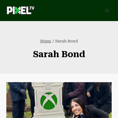
Fortsæt
til
indhold
Hjem
/
Sarah Bond
Sarah Bond