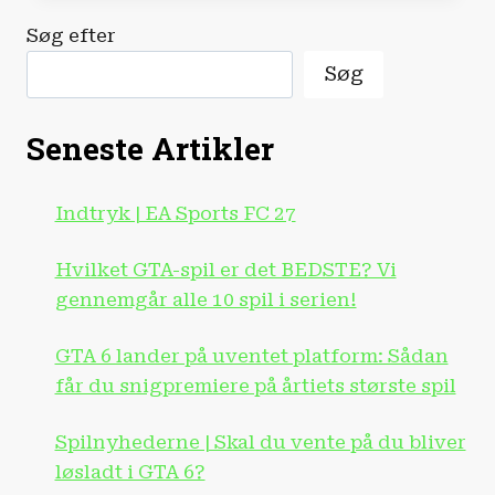
DET
Søg efter
HER
SLUTNINGEN
Søg
PÅ
XBOX?
Seneste Artikler
Indtryk | EA Sports FC 27
Hvilket GTA-spil er det BEDSTE? Vi
gennemgår alle 10 spil i serien!
GTA 6 lander på uventet platform: Sådan
får du snigpremiere på årtiets største spil
Spilnyhederne | Skal du vente på du bliver
løsladt i GTA 6?