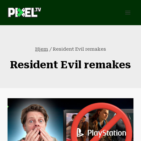
Fortsæt
til
indhold
Hjem
/
Resident Evil remakes
Resident Evil remakes