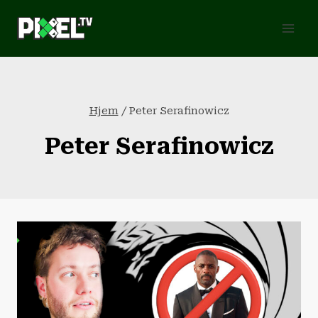
Fortsæt
til
indhold
Hjem
/
Peter Serafinowicz
Peter Serafinowicz