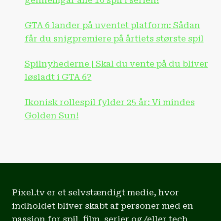
gennemgår alle 10 spil i serien!
GTA 6 lander på uventet platform: Sådan
får du snigpremiere på årtiets største spil
Spilnyhederne | Skal du vente på du bliver
løsladt i GTA 6?
Ikonisk rollespil fylder 25 år: Vi mindes
Golden Sun!
Pixel.tv er et selvstændigt medie, hvor
indholdet bliver skabt af personer med en
passion for spil, film, serier og/eller tech