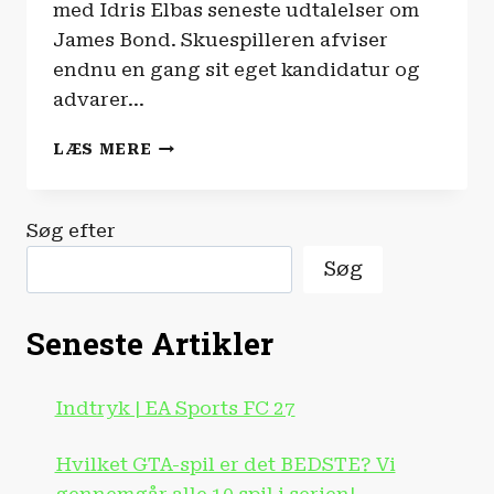
med Idris Elbas seneste udtalelser om
James Bond. Skuespilleren afviser
endnu en gang sit eget kandidatur og
advarer…
FILM-
LÆS MERE
OG
SERIENYHEDERNE
|
Søg efter
JAMES
BOND
Søg
SKAL
IKKE
VÆRE
Seneste Artikler
‘WOKE’!
Indtryk | EA Sports FC 27
Hvilket GTA-spil er det BEDSTE? Vi