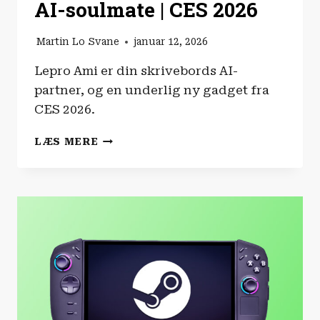
AI-soulmate | CES 2026
Martin Lo Svane
januar 12, 2026
Lepro Ami er din skrivebords AI-
partner, og en underlig ny gadget fra
CES 2026.
LEPRO
LÆS MERE
AMI
ER
DIN
FYSISKE
AI-
SOULMATE
|
CES
2026