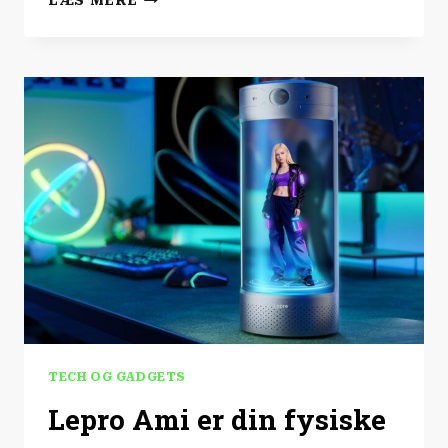
LÆS MERE
|
GTA
6
BLIVER
IKKE
UDSKUDT
IGEN!
TECH OG GADGETS
Lepro Ami er din fysiske