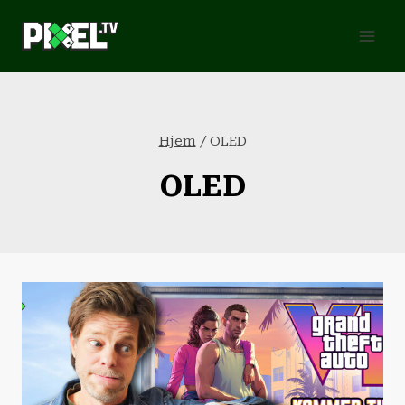
Fortsæt
til
indhold
Hjem
/
OLED
OLED