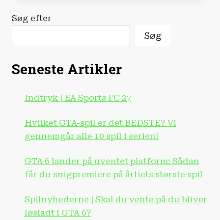
GO
2
Søg efter
FÅS
SNART
Søg
MED
STEAMOS!
|
Seneste Artikler
CES
2026
Indtryk | EA Sports FC 27
Hvilket GTA-spil er det BEDSTE? Vi
gennemgår alle 10 spil i serien!
GTA 6 lander på uventet platform: Sådan
får du snigpremiere på årtiets største spil
Spilnyhederne | Skal du vente på du bliver
løsladt i GTA 6?