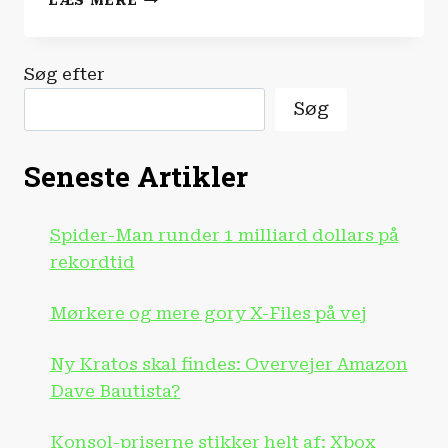
LÆS MERE
|
SUPER
MARIO
Søg efter
SAGSØGER
DONALD
Søg
TRUMP!?
Seneste Artikler
Spider-Man runder 1 milliard dollars på
rekordtid
Mørkere og mere gory X-Files på vej
Ny Kratos skal findes: Overvejer Amazon
Dave Bautista?
Konsol-priserne stikker helt af: Xbox