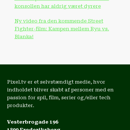
konsollen har aldrig været dyrere
Ny video fra den kommende Street
Fighter-film: Kampen mellem Ryu vs.
Blanka!
Pixel.tv er et selvstændigt medie, hvor
indholdet bliver skabt af personer med en
passion for spil, film, serier og/eller tech
produkter.
Vesterbrogade 196
1800 Frederiksberg