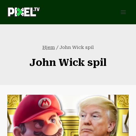
Fortsæt
til
indhold
Hjem
/
John Wick spil
John Wick spil