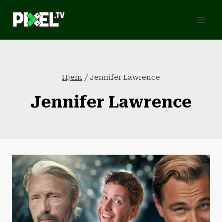
Fortsæt
til
indhold
Hjem
/
Jennifer Lawrence
Jennifer Lawrence