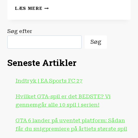
FILM-
LÆS MERE
OG
SERIENYHEDERNE
|
Søg efter
MADS
MIKKELSEN
Søg
LANDER
KÆMPE
ROLLE!
Seneste Artikler
Indtryk | EA Sports FC 27
Hvilket GTA-spil er det BEDSTE? Vi
gennemgår alle 10 spil i serien!
GTA 6 lander på uventet platform: Sådan
får du snigpremiere på årtiets største spil