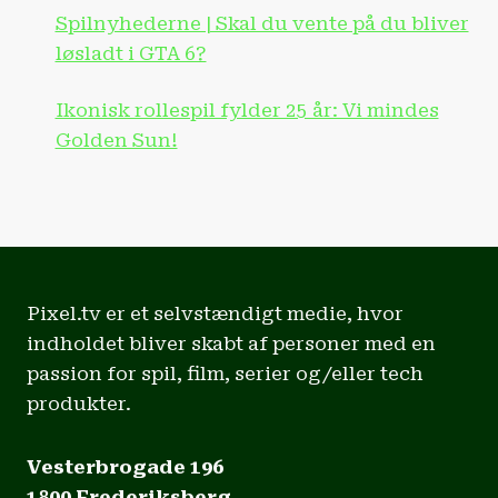
Spilnyhederne | Skal du vente på du bliver
løsladt i GTA 6?
Ikonisk rollespil fylder 25 år: Vi mindes
Golden Sun!
Pixel.tv er et selvstændigt medie, hvor
indholdet bliver skabt af personer med en
passion for spil, film, serier og/eller tech
produkter.
Vesterbrogade 196
1800 Frederiksberg