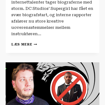
internettalenter tager biograferne med
storm. DC Studios’ Supergirl har fået en
svær biografstart, og interne rapporter
afslører nu store kreative
uoverensstemmelser mellem
instruktøren…
FILM-
LÆS MERE
OG
SERIENYHEDERNE
|
HOLLYWOOD
ER
I
CHOK
OVER
YOUTUBERE!