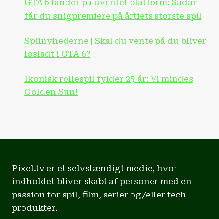
GTA 6 lander på uventet platform: Sådan
får du snigpremiere på årtiets største spil
Spilnyhederne | Skal du vente på du bliver
løsladt i GTA 6?
Ikonisk rollespil fylder 25 år: Vi mindes
Golden Sun!
Pixel.tv er et selvstændigt medie, hvor
indholdet bliver skabt af personer med en
passion for spil, film, serier og/eller tech
produkter.