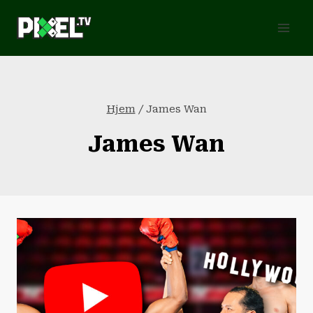
Fortsæt
til
indhold
Hjem
/
James Wan
James Wan