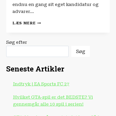
endnu en gang sit eget kandidatur og
advarer…
FILM-
LÆS MERE
OG
SERIENYHEDERNE
|
Søg efter
JAMES
BOND
Søg
SKAL
IKKE
VÆRE
Seneste Artikler
‘WOKE’!
Indtryk | EA Sports FC 27
Hvilket GTA-spil er det BEDSTE? Vi
gennemgår alle 10 spil i serien!