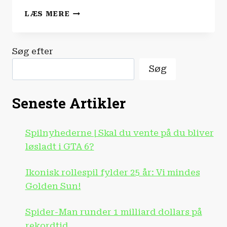
SPILNYHEDERNE
LÆS MERE
|
DANISH
GAME
Søg efter
AWARDS
VENDER
Søg
TILBAGE!
Seneste Artikler
Spilnyhederne | Skal du vente på du bliver
løsladt i GTA 6?
Ikonisk rollespil fylder 25 år: Vi mindes
Golden Sun!
Spider-Man runder 1 milliard dollars på
rekordtid