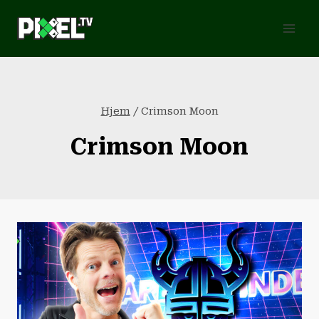
Fortsæt
til
indhold
Hjem
/
Crimson Moon
Crimson Moon