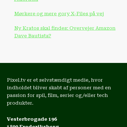
Mørkere og mere gory X-Files på vej
Ny Kratos skal findes: Overvejer Amazon
Dave Bautista?
Pixel.tv er et selvstændigt medie, hvor
indholdet bliver skabt af personer med en
passion for spil, film, serier og/eller tech
produkter.
Vesterbrogade 196
1800 Frederiksberg