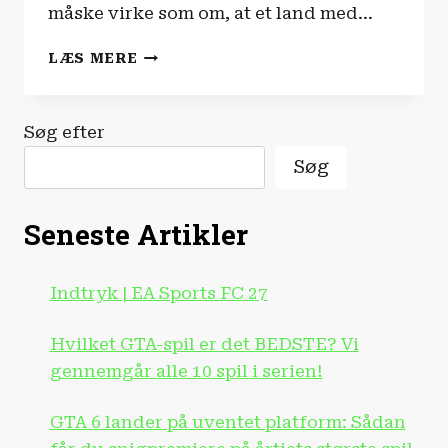
måske virke som om, at et land med…
EU
LÆS MERE
DER
SPILLER
|
Søg efter
LILLE
DANMARKS
Søg
ROLLE
I
EU
Seneste Artikler
Indtryk | EA Sports FC 27
Hvilket GTA-spil er det BEDSTE? Vi
gennemgår alle 10 spil i serien!
GTA 6 lander på uventet platform: Sådan