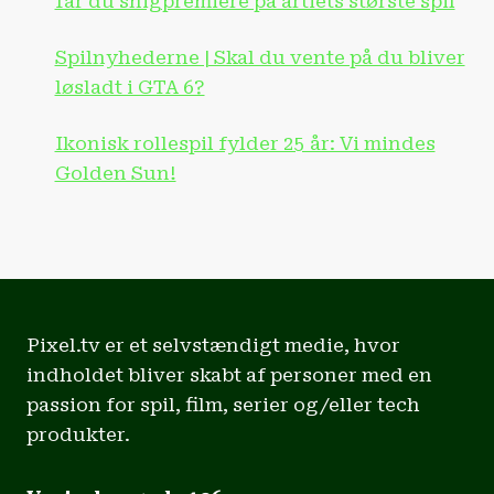
får du snigpremiere på årtiets største spil
Spilnyhederne | Skal du vente på du bliver
løsladt i GTA 6?
Ikonisk rollespil fylder 25 år: Vi mindes
Golden Sun!
Pixel.tv er et selvstændigt medie, hvor
indholdet bliver skabt af personer med en
passion for spil, film, serier og/eller tech
produkter.