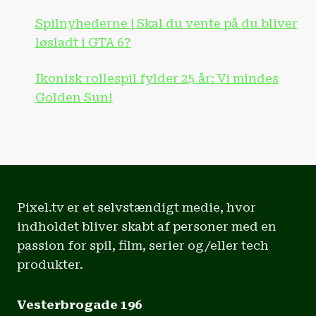
Spilnyhederne | Skal du vente på du bliver
løsladt i GTA 6?
Ikonisk rollespil fylder 25 år: Vi mindes
Golden Sun!
Pixel.tv er et selvstændigt medie, hvor
indholdet bliver skabt af personer med en
passion for spil, film, serier og/eller tech
produkter.
Vesterbrogade 196