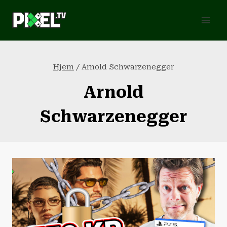
Fortsæt
til
indhold
Hjem
/
Arnold Schwarzenegger
Arnold
Schwarzenegger