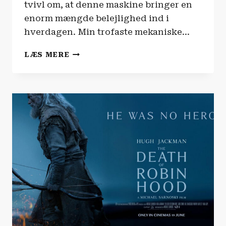
tvivl om, at denne maskine bringer en
enorm mængde belejlighed ind i
hverdagen. Min trofaste mekaniske…
TECH
LÆS MERE
OG
GADGETS
|
DREAME
L50S
ULTRA
PRO
ROBOTSTØVSUGER