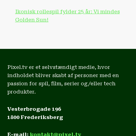
Ikonisk rollespil fylder 25 år: Vi mindes
Golden Sun!
Pixel.tv er et selvstændigt medie, hvor
indholdet bliver skabt af personer med en
passion for spil, film, serier og/eller tech
produkter.
Vesterbrogade 196
1800 Frederiksberg
E-mail:
kontakt@pixel.tv