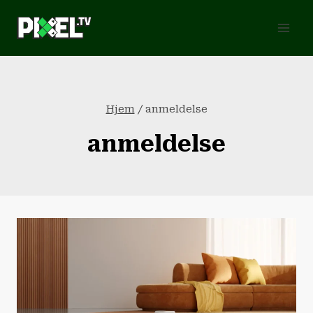
Fortsæt
til
indhold
Hjem
/
anmeldelse
anmeldelse