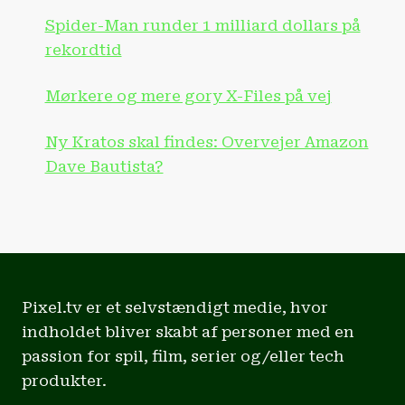
Spider-Man runder 1 milliard dollars på
rekordtid
Mørkere og mere gory X-Files på vej
Ny Kratos skal findes: Overvejer Amazon
Dave Bautista?
Pixel.tv er et selvstændigt medie, hvor
indholdet bliver skabt af personer med en
passion for spil, film, serier og/eller tech
produkter.