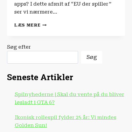
apps? I dette afsnit af “EU der spiller”
ser vi nærmere…
EU
LÆS MERE
DER
SPILLER
|
Søg efter
EU
ER
Søg
DIN
DIGITALE
SUPPORT
Seneste Artikler
Spilnyhederne | Skal du vente på du bliver
løsladt i GTA 6?
Ikonisk rollespil fylder 25 år: Vi mindes
Golden Sun!