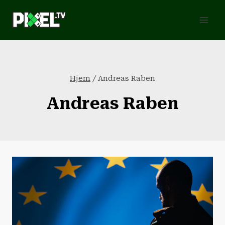
Fortsæt
til
indhold
Hjem
/
Andreas Raben
Andreas Raben