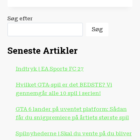
AMI
ER
DIN
Søg efter
FYSISKE
AI-
Søg
SOULMATE
|
CES
Seneste Artikler
2026
Indtryk | EA Sports FC 27
Hvilket GTA-spil er det BEDSTE? Vi
gennemgår alle 10 spil i serien!
GTA 6 lander på uventet platform: Sådan
får du snigpremiere på årtiets største spil
Spilnyhederne | Skal du vente på du bliver