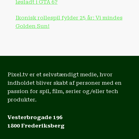
løsladt i GTA 6?
Ikonisk rollespil fylder 25 år: Vi mindes
Golden Sun!
Pixel.tv er et selvstændigt medie, hvor
indholdet bliver skabt af personer med en
passion for spil, film, serier og/eller tech
produkter.
Vesterbrogade 196
1800 Frederiksberg