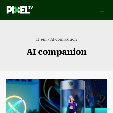
Fortsæt
til
indhold
Hjem
/
AI companion
AI companion