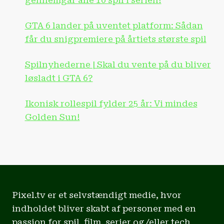
gennemgår alle 10 spil i serien!
GTA 6 lander på uventet platform: Sådan
får du snigpremiere på årtiets største spil
Spilnyhederne | Skal du vente på du bliver
løsladt i GTA 6?
Ikonisk rollespil fylder 25 år: Vi mindes
Golden Sun!
Pixel.tv er et selvstændigt medie, hvor
indholdet bliver skabt af personer med en
passion for spil, film, serier og/eller tech