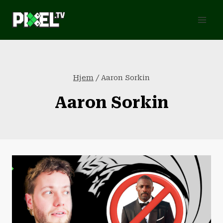
Fortsæt
til
indhold
Hjem
/
Aaron Sorkin
Aaron Sorkin