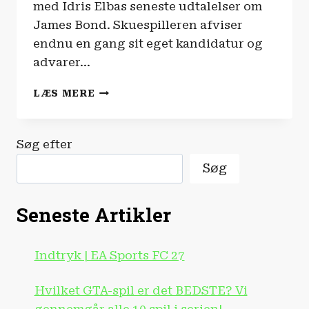
med Idris Elbas seneste udtalelser om
James Bond. Skuespilleren afviser
endnu en gang sit eget kandidatur og
advarer…
FILM-
LÆS MERE
OG
SERIENYHEDERNE
|
Søg efter
JAMES
BOND
Søg
SKAL
IKKE
VÆRE
Seneste Artikler
‘WOKE’!
Indtryk | EA Sports FC 27
Hvilket GTA-spil er det BEDSTE? Vi