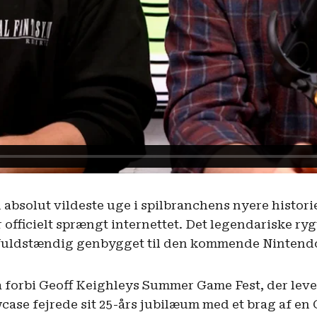
 absolut vildeste uge i spilbranchens nyere histori
officielt sprængt internettet. Det legendariske rygt
r fuldstændig genbygget til den kommende Nintendo
å forbi Geoff Keighleys Summer Game Fest, der levered
ase fejrede sit 25-års jubilæum med et brag af en 