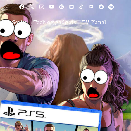
m og Serier
Tech og gadgets
TV-Kanal