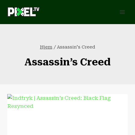
Fortsæt
til
indhold
Hjem
/
Assassin's Creed
Assassin’s Creed