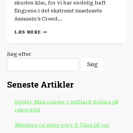
skuden klar, for vi har endelig haft
fingrene i det ekstremt imødesete
Assassin’s Creed…
INDTRYK
LÆS MERE
|
ASSASSIN’S
CREED:
Søg efter
BLACK
FLAG
Søg
RESYNCED
Seneste Artikler
Spider-Man runder 1 milliard dollars på
rekordtid
Mørkere og mere gory X-Files på vej