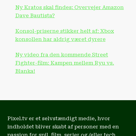
Ny Kratos skal findes: Overvejer Amazon
Dave Bautista?
Konsol-priserne stikker helt af: Xbox
konsollen har aldrig været dyrere
Ny video fra den kommende Street
Fighter-film: Kampen mellem Ryu vs.
Blanka!
Pixel.tv er et selvstændigt medie, hvor
indholdet bliver skabt af personer med en
passion for spil, film, serier og/eller tech