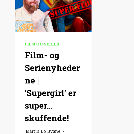
FILM OG SERIER
Film- og
Serienyheder
ne |
‘Supergirl’ er
super…
skuffende!
Martin Lo Svane