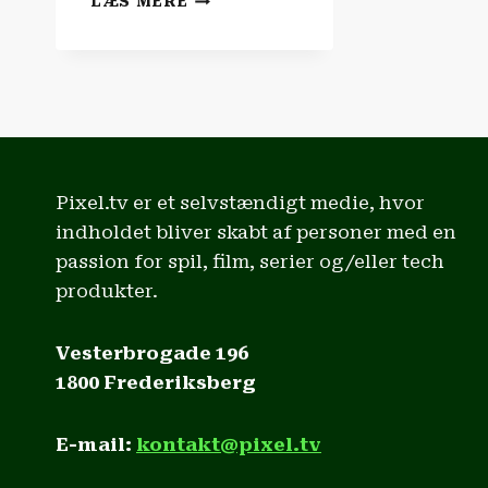
LÆS MERE
OG
SERIENYHEDERNE
|
‘SUPERGIRL’
ER
SUPER…
SKUFFENDE!
Pixel.tv er et selvstændigt medie, hvor
indholdet bliver skabt af personer med en
passion for spil, film, serier og/eller tech
produkter.
Vesterbrogade 196
1800 Frederiksberg
E-mail:
kontakt@pixel.tv