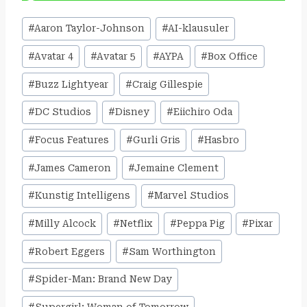
Indlæg-
#
Aaron Taylor-Johnson
#
AI-klausuler
tags:
#
Avatar 4
#
Avatar 5
#
AYPA
#
Box Office
#
Buzz Lightyear
#
Craig Gillespie
#
DC Studios
#
Disney
#
Eiichiro Oda
#
Focus Features
#
Gurli Gris
#
Hasbro
#
James Cameron
#
Jemaine Clement
#
Kunstig Intelligens
#
Marvel Studios
#
Milly Alcock
#
Netflix
#
Peppa Pig
#
Pixar
#
Robert Eggers
#
Sam Worthington
#
Spider-Man: Brand New Day