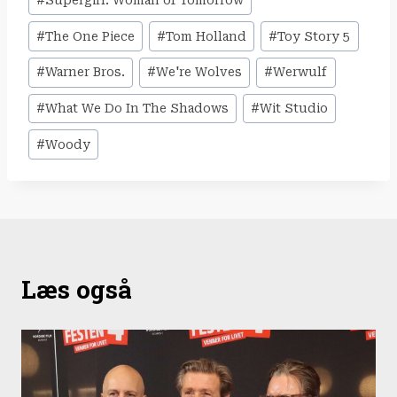
#
Supergirl: Woman of Tomorrow
#
The One Piece
#
Tom Holland
#
Toy Story 5
#
Warner Bros.
#
We're Wolves
#
Werwulf
#
What We Do In The Shadows
#
Wit Studio
#
Woody
Læs også