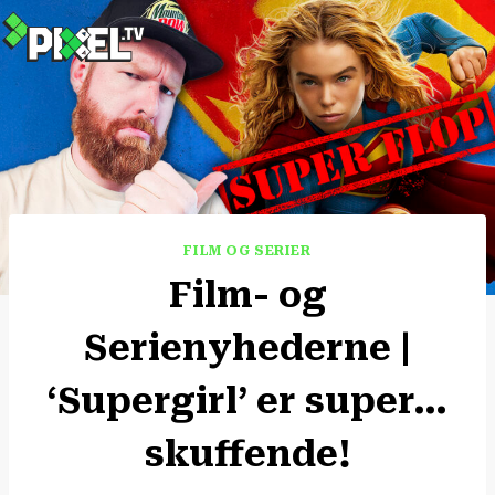
Fortsæt
til
indhold
FILM OG SERIER
Film- og
Serienyhederne |
‘Supergirl’ er super…
skuffende!