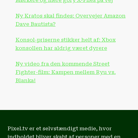
Mørkere og mere gory X-Files på vej
Ny Kratos skal findes: Overvejer Amazon
Dave Bautista?
Konsol-priserne stikker helt af: Xbox
konsollen har aldrig været dyrere
Ny video fra den kommende Street
Fighter-film: Kampen mellem Ryu vs.
Blanka!
Pixel.tv er et selvstændigt medie, hvor
indholdet bliver skabt af personer med en