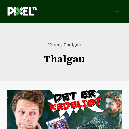
Fortsæt
til
indhold
Hjem
/
Thalgau
Thalgau