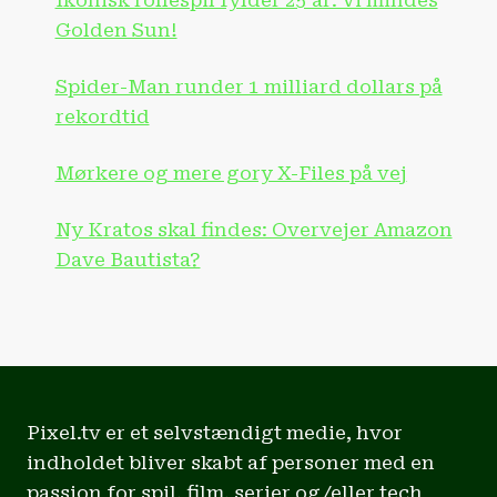
Ikonisk rollespil fylder 25 år: Vi mindes
Golden Sun!
Spider-Man runder 1 milliard dollars på
rekordtid
Mørkere og mere gory X-Files på vej
Ny Kratos skal findes: Overvejer Amazon
Dave Bautista?
Pixel.tv er et selvstændigt medie, hvor
indholdet bliver skabt af personer med en
passion for spil, film, serier og/eller tech