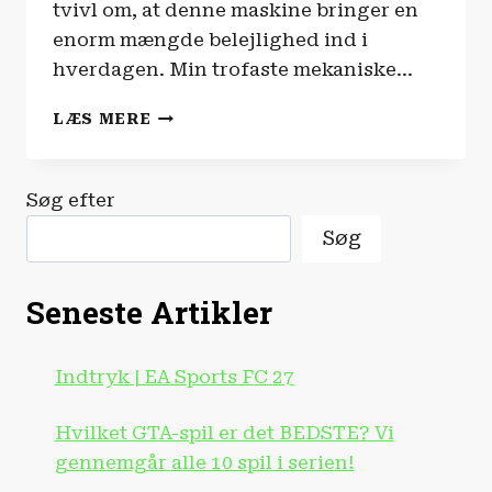
tvivl om, at denne maskine bringer en
enorm mængde belejlighed ind i
hverdagen. Min trofaste mekaniske…
TECH
LÆS MERE
OG
GADGETS
|
Søg efter
DREAME
L50S
Søg
ULTRA
PRO
ROBOTSTØVSUGER
Seneste Artikler
Indtryk | EA Sports FC 27
Hvilket GTA-spil er det BEDSTE? Vi
gennemgår alle 10 spil i serien!