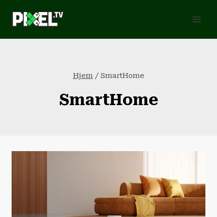
Fortsæt
til
indhold
Hjem
/
SmartHome
SmartHome