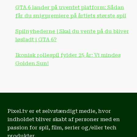
GTA 6 lander på uventet platform: Sådan
får du snigpremiere på årtiets største spil
Spilnyhederne | Skal du vente på du bliver
løsladt i GTA 6?
Ikonisk rollespil fylder 25 år: Vi mindes
Golden Sun!
Pixel.tv er et selvstændigt medie, hvor
indholdet bliver skabt af personer med en
passion for spil, film, serier og/eller tech
produkter.