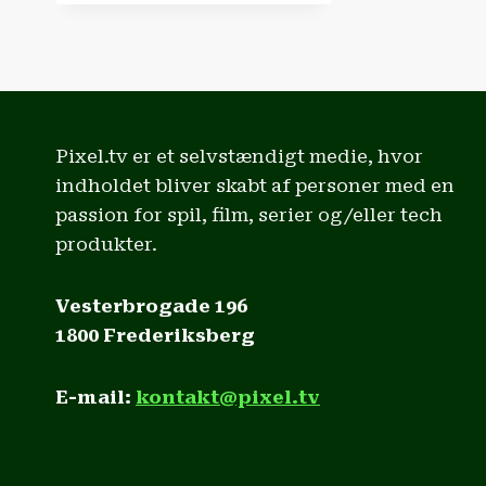
DRÆBER
FYSISKE
SPIL!
Pixel.tv er et selvstændigt medie, hvor
indholdet bliver skabt af personer med en
passion for spil, film, serier og/eller tech
produkter.
Vesterbrogade 196
1800 Frederiksberg
E-mail:
kontakt@pixel.tv