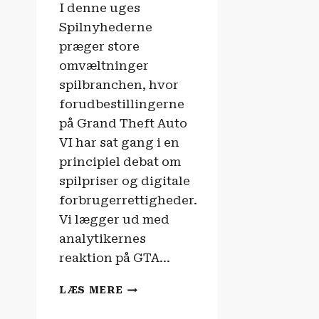
I denne uges
Spilnyhederne
præger store
omvæltninger
spilbranchen, hvor
forudbestillingerne
på Grand Theft Auto
VI har sat gang i en
principiel debat om
spilpriser og digitale
forbrugerrettigheder.
Vi lægger ud med
analytikernes
reaktion på GTA…
SPILNYHEDERNE
LÆS MERE
|
PLAYSTATION