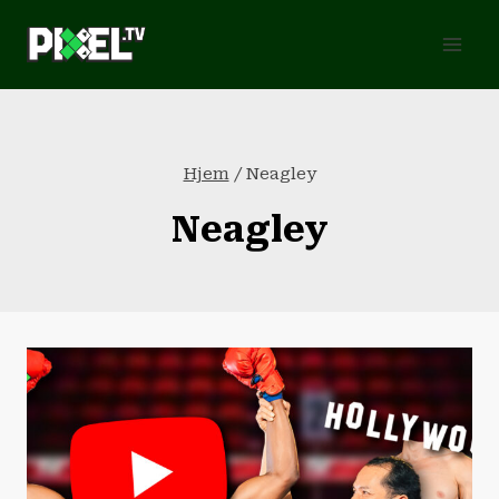
Fortsæt
til
indhold
Hjem
/
Neagley
Neagley