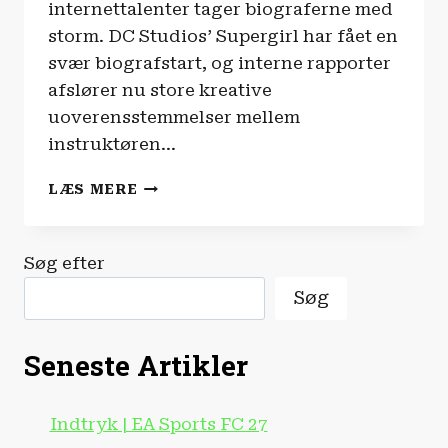
internettalenter tager biograferne med
storm. DC Studios’ Supergirl har fået en
svær biografstart, og interne rapporter
afslører nu store kreative
uoverensstemmelser mellem
instruktøren…
FILM-
LÆS MERE
OG
SERIENYHEDERNE
|
Søg efter
HOLLYWOOD
ER
Søg
I
CHOK
OVER
Seneste Artikler
YOUTUBERE!
Indtryk | EA Sports FC 27