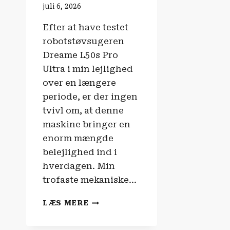
juli 6, 2026
Efter at have testet
robotstøvsugeren
Dreame L50s Pro
Ultra i min lejlighed
over en længere
periode, er der ingen
tvivl om, at denne
maskine bringer en
enorm mængde
belejlighed ind i
hverdagen. Min
trofaste mekaniske…
TECH
LÆS MERE
OG
GADGETS