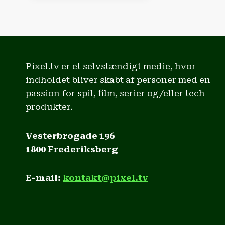
|
DREAME
L50S
ULTRA
PRO
ROBOTSTØVSUGER
Pixel.tv er et selvstændigt medie, hvor
indholdet bliver skabt af personer med en
passion for spil, film, serier og/eller tech
produkter.
Vesterbrogade 196
1800 Frederiksberg
E-mail:
kontakt@pixel.tv