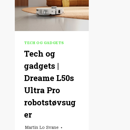
TECH OG GADGETS
Tech og
gadgets |
Dreame L50s
Ultra Pro
robotstøvsug
er
Martin Lo Svane