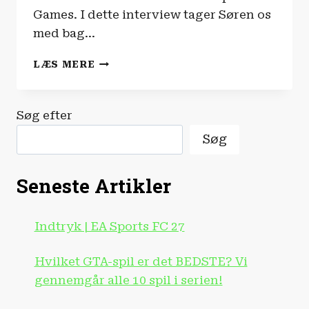
Games. I dette interview tager Søren os
med bag…
“DEEP
LÆS MERE
ROCK
GALACTIC
ER
Søg efter
DANSK
HYGGE!”
Søg
|
INTERVIEW
Seneste Artikler
Indtryk | EA Sports FC 27
Hvilket GTA-spil er det BEDSTE? Vi
gennemgår alle 10 spil i serien!