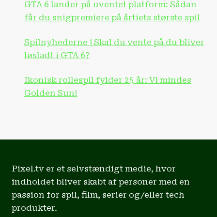
GTA 6 lander på uventet platform: Sådan
får du snigpremiere på årtiets største spil
Spilnyhederne | Skal du vente på du bliver
løsladt i GTA 6?
Ikonisk rollespil fylder 25 år: Vi mindes
Golden Sun!
Pixel.tv er et selvstændigt medie, hvor
indholdet bliver skabt af personer med en
passion for spil, film, serier og/eller tech
produkter.