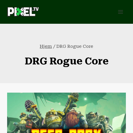
Fortsæt
til
indhold
Hjem
/
DRG Rogue Core
DRG Rogue Core