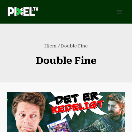
Fortsæt
til
indhold
Hjem
/
Double Fine
Double Fine