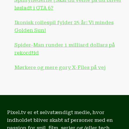
Spilnyhederne | Skal du vente på du bliver
løsladt i GTA 6?
Ikonisk rollespil fylder 25 år: Vi mindes
Golden Sun!
Spider-Man runder 1 milliard dollars på
rekordtid
Mørkere og mere gory X-Files på vej
Pixel.tv er et selvstændigt medie, hvor
indholdet bliver skabt af personer med en
passion for spil, film, serier og/eller tech