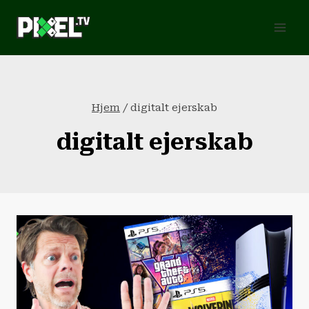
Fortsæt
til
indhold
Hjem
/
digitalt ejerskab
digitalt ejerskab