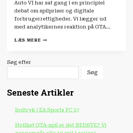
Auto VI har sat gang i en principiel
debat om spilpriser og digitale
forbrugerrettigheder. Vi lægger ud
med analytikernes reaktion på GTA…
SPILNYHEDERNE
LÆS MERE
|
PLAYSTATION
DRÆBER
Søg efter
FYSISKE
SPIL!
Søg
Seneste Artikler
Indtryk | EA Sports FC 27
Hvilket GTA-spil er det BEDSTE? Vi