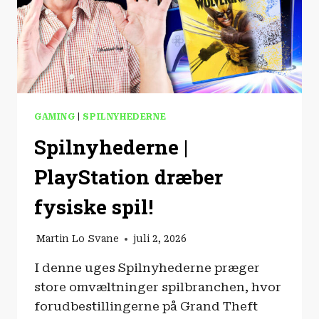
GAMING
|
SPILNYHEDERNE
Spilnyhederne |
PlayStation dræber
fysiske spil!
Martin Lo Svane
juli 2, 2026
I denne uges Spilnyhederne præger
store omvæltninger spilbranchen, hvor
forudbestillingerne på Grand Theft