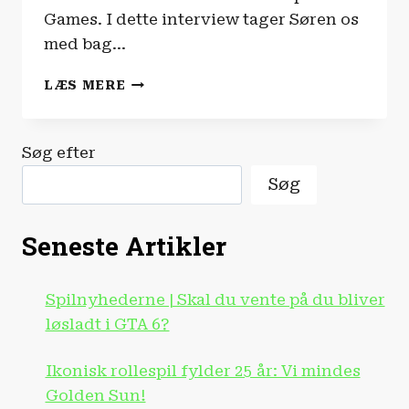
Games. I dette interview tager Søren os
med bag…
“DEEP
LÆS MERE
ROCK
GALACTIC
ER
Søg efter
DANSK
HYGGE!”
Søg
|
INTERVIEW
Seneste Artikler
Spilnyhederne | Skal du vente på du bliver
løsladt i GTA 6?
Ikonisk rollespil fylder 25 år: Vi mindes
Golden Sun!