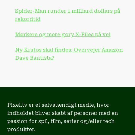
Spider-Man runder 1 milliard dollars på
rekordtid
Mørkere og mere gory X-Files på vej
Ny Kratos skal findes: Overvejer Amazon
Dave Bautista?
Pixel.tv er et selvstændigt medie, hvor
indholdet bliver skabt af personer med en
passion for spil, film, serier og/eller tech
produkter.