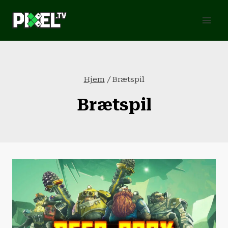
Fortsæt
til
indhold
Hjem
/
Brætspil
Brætspil