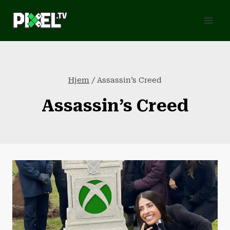
Fortsæt
til
indhold
Hjem
/
Assassin’s Creed
Assassin’s Creed