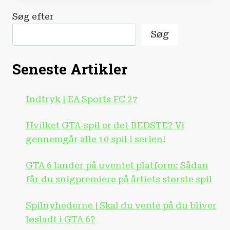
DET
Søg efter
HER
SLUTNINGEN
Søg
PÅ
XBOX?
Seneste Artikler
Indtryk | EA Sports FC 27
Hvilket GTA-spil er det BEDSTE? Vi
gennemgår alle 10 spil i serien!
GTA 6 lander på uventet platform: Sådan
får du snigpremiere på årtiets største spil
Spilnyhederne | Skal du vente på du bliver
løsladt i GTA 6?